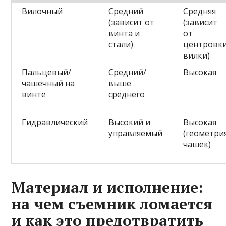
Вилочный
Средний
Средняя
(зависит от
(зависит
винта и
от
стали)
центровк
вилки)
Пальцевый/
Средний/
Высокая
чашечный на
выше
винте
среднего
Гидравлический
Высокий и
Высокая
управляемый
(геометри
чашек)
Материал и исполнение:
на чем съемник ломается
и как это предотвратить