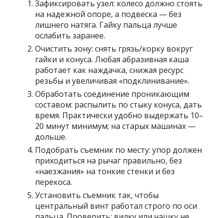
Зафиксировать узел: колесо должно стоять
на надежной опоре, а подвеска — без
лишнего натяга. Гайку пальца лучше
ослабить заранее.
Очистить зону: снять грязь/корку вокруг
гайки и конуса. Любая абразивная каша
работает как наждачка, снижая ресурс
резьбы и увеличивая «подклинивание».
Обработать соединение проникающим
составом: распылить по стыку конуса, дать
время. Практически удобно выдержать 10–
20 минут минимум; на старых машинах —
дольше.
Подобрать съемник по месту: упор должен
приходиться на рычаг правильно, без
«наезжания» на тонкие стенки и без
перекоса.
Установить съемник так, чтобы
центральный винт работал строго по оси
пальца. Проверить: вилку или чашку не