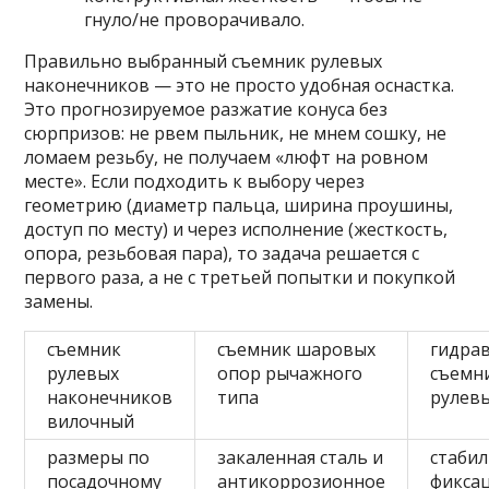
гнуло/не проворачивало.
Правильно выбранный съемник рулевых
наконечников — это не просто удобная оснастка.
Это прогнозируемое разжатие конуса без
сюрпризов: не рвем пыльник, не мнем сошку, не
ломаем резьбу, не получаем «люфт на ровном
месте». Если подходить к выбору через
геометрию (диаметр пальца, ширина проушины,
доступ по месту) и через исполнение (жесткость,
опора, резьбовая пара), то задача решается с
первого раза, а не с третьей попытки и покупкой
замены.
съемник
съемник шаровых
гидра
рулевых
опор рычажного
съемн
наконечников
типа
рулевы
вилочный
размеры по
закаленная сталь и
стаби
посадочному
антикоррозионное
фиксац