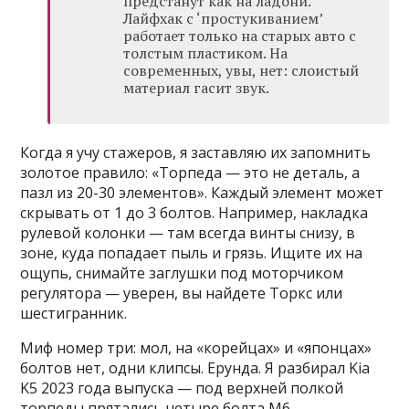
предстанут как на ладони.
Лайфхак с ‘простукиванием’
работает только на старых авто с
толстым пластиком. На
современных, увы, нет: слоистый
материал гасит звук.
Когда я учу стажеров, я заставляю их запомнить
золотое правило: «Торпеда — это не деталь, а
пазл из 20-30 элементов». Каждый элемент может
скрывать от 1 до 3 болтов. Например, накладка
рулевой колонки — там всегда винты снизу, в
зоне, куда попадает пыль и грязь. Ищите их на
ощупь, снимайте заглушки под моторчиком
регулятора — уверен, вы найдете Торкс или
шестигранник.
Миф номер три: мол, на «корейцах» и «японцах»
болтов нет, одни клипсы. Ерунда. Я разбирал Kia
K5 2023 года выпуска — под верхней полкой
торпеды прятались четыре болта M6,