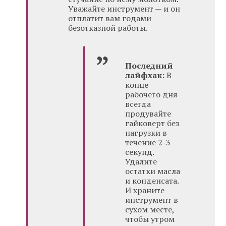
Уважайте инструмент — и он
отплатит вам годами
безотказной работы.
Последний
лайфхак:
В
конце
рабочего дня
всегда
продувайте
гайковерт без
нагрузки в
течение 2-3
секунд.
Удалите
остатки масла
и конденсата.
И храните
инструмент в
сухом месте,
чтобы утром