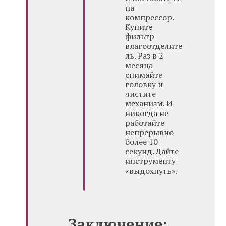
на
компрессор.
Купите
фильтр-
влагоотделите
ль. Раз в 2
месяца
снимайте
головку и
чистите
механизм. И
никогда не
работайте
непрерывно
более 10
секунд. Дайте
инструменту
«выдохнуть».
Заключение: