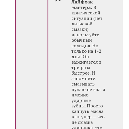
Лайфхак
мастера:
В
критической
ситуации (нет
литиевой
смазки)
используйте
обычный
солидол. Но
только на 1-2
дня! Он
выжигается в
три раза
быстрее. И
запомните:
смазывать
нужно не вал, а
именно
ударные
зубцы. Просто
капнуть масла
в штуцер — это
не смазка
ударника, это