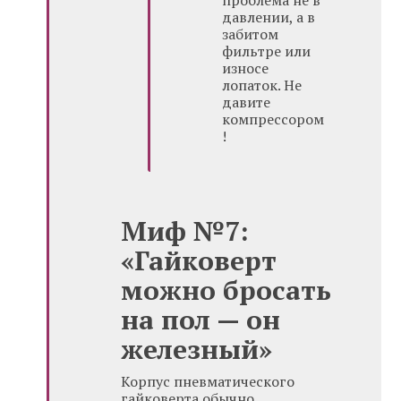
проблема не в
давлении, а в
забитом
фильтре или
износе
лопаток. Не
давите
компрессором
!
Миф №7:
«Гайковерт
можно бросать
на пол — он
железный»
Корпус пневматического
гайковерта обычно