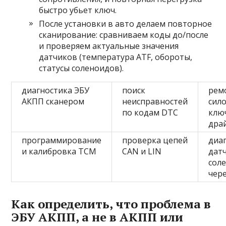
быстро убьет ключ.
После установки в авто делаем повторное
сканирование: сравниваем коды до/после
и проверяем актуальные значения
датчиков (температура ATF, обороты,
статусы соленоидов).
диагностика ЭБУ
поиск
рем
АКПП сканером
неисправностей
сил
по кодам DTC
клю
дра
программирование
проверка цепей
диа
и калибровка TCM
CAN и LIN
дат
сол
чер
Как определить, что проблема в
ЭБУ АКПП, а не в АКПП или