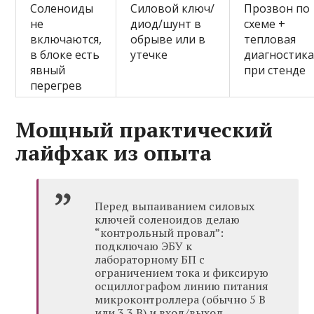
Соленоиды
Силовой ключ/
Прозвон по
не
диод/шунт в
схеме +
включаются,
обрыве или в
тепловая
в блоке есть
утечке
диагностик
явный
при стенде
перегрев
Мощный практический
лайфхак из опыта
Перед выпаиванием силовых
ключей соленоидов делаю
“контрольный провал”:
подключаю ЭБУ к
лабораторному БП с
ограничением тока и фиксирую
осциллографом линию питания
микроконтроллера (обычно 5 В
или 3.3 В) и вход/выход