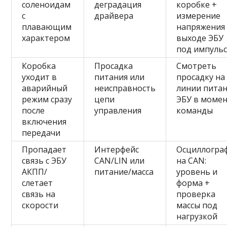
соленоидам
деградация
коробке +
с
драйвера
измерение
плавающим
напряжения
характером
выходе ЭБУ
под импуль
Коробка
Просадка
Смотреть
уходит в
питания или
просадку на
аварийный
неисправность
линии пита
режим сразу
цепи
ЭБУ в моме
после
управления
команды
включения
передачи
Пропадает
Интерфейс
Осциллогра
связь с ЭБУ
CAN/LIN или
на CAN:
АКПП/
питание/масса
уровень и
слетает
форма +
связь на
проверка
скорости
массы под
нагрузкой