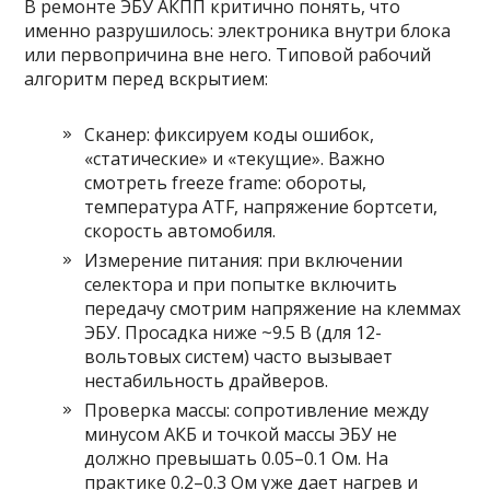
В ремонте ЭБУ АКПП критично понять, что
именно разрушилось: электроника внутри блока
или первопричина вне него. Типовой рабочий
алгоритм перед вскрытием:
Сканер: фиксируем коды ошибок,
«статические» и «текущие». Важно
смотреть freeze frame: обороты,
температура ATF, напряжение бортсети,
скорость автомобиля.
Измерение питания: при включении
селектора и при попытке включить
передачу смотрим напряжение на клеммах
ЭБУ. Просадка ниже ~9.5 В (для 12-
вольтовых систем) часто вызывает
нестабильность драйверов.
Проверка массы: сопротивление между
минусом АКБ и точкой массы ЭБУ не
должно превышать 0.05–0.1 Ом. На
практике 0.2–0.3 Ом уже дает нагрев и