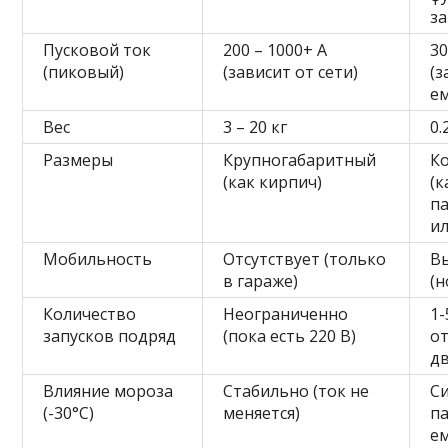
за
Пусковой ток
200 – 1000+ А
30
(пиковый)
(зависит от сети)
(з
е
Вес
3 – 20 кг
0.
Размеры
Крупногабаритный
К
(как кирпич)
(к
па
ил
Мобильность
Отсутствует (только
В
в гараже)
(н
Количество
Неограниченно
1-
запусков подряд
(пока есть 220 В)
о
дв
Влияние мороза
Стабильно (ток не
С
(-30°C)
меняется)
п
ем