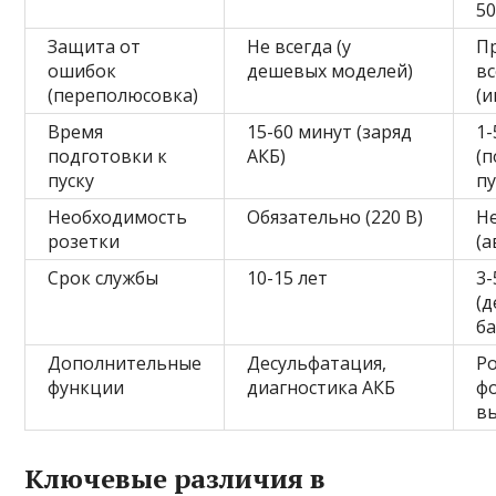
5
Защита от
Не всегда (у
П
ошибок
дешевых моделей)
вс
(переполюсовка)
(и
Время
15-60 минут (заряд
1-
подготовки к
АКБ)
(
пуску
пу
Необходимость
Обязательно (220 В)
Н
розетки
(
Срок службы
10-15 лет
3-
(
ба
Дополнительные
Десульфатация,
P
функции
диагностика АКБ
ф
в
Ключевые различия в