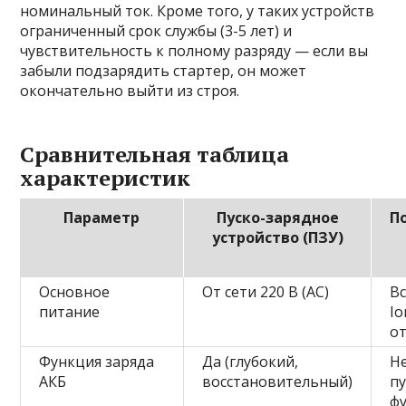
номинальный ток. Кроме того, у таких устройств
ограниченный срок службы (3-5 лет) и
чувствительность к полному разряду — если вы
забыли подзарядить стартер, он может
окончательно выйти из строя.
Сравнительная таблица
характеристик
Параметр
Пуско-зарядное
П
устройство (ПЗУ)
Основное
От сети 220 В (AC)
Вс
питание
Io
о
Функция заряда
Да (глубокий,
Не
АКБ
восстановительный)
пу
ф