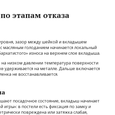
по этапам отказа
и
 уровня, зазор между шейкой и вкладышем
х с масляным голоданием начинается локальный
бархатистого» износа на верхнем слое вкладыша.
е на низком давлении температура поверхности
уже удерживается на металле. Дальше включается
енка не восстанавливается.
ша
ушают посадочное состояние, вкладыш начинает
й игры»: в постели есть фиксация по замку и
етрически повреждена или затяжка слабая,