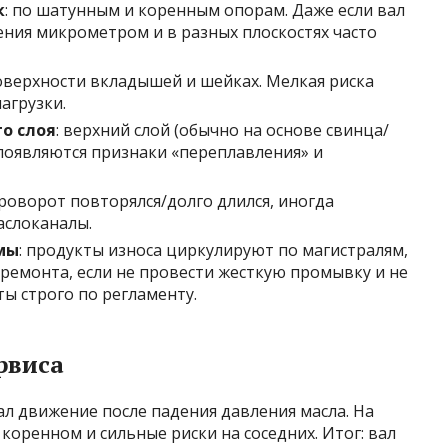
к
: по шатунным и коренным опорам. Даже если вал
ения микрометром и в разных плоскостях часто
оверхности вкладышей и шейках. Мелкая риска
агрузки.
о слоя
: верхний слой (обычно на основе свинца/
 появляются признаки «переплавления» и
проворот повторялся/долго длился, иногда
аслоканалы.
мы
: продукты износа циркулируют по магистралям,
ремонта, если не провести жесткую промывку и не
 строго по регламенту.
рвиса
ал движение после падения давления масла. На
оренном и сильные риски на соседних. Итог: вал