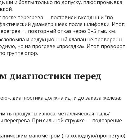
дыши и болты только по допуску, плюс промывка
вкой.
т после перегрева — поставили вкладыши “по
 фактический диаметр шеек после шлифовки. Итог:
регрев → повторный отказ через 3–5 тыс. км.
маслопомпа и редукционный клапан не проверены.
одную, но на прогреве «просадка». Итог: проворот
по группе опор.
м диагностики перед
ею», диагностика должна идти до заказа железа:
нить
продукты износа: металлическая пыль/
ды перегрева. При сильной стружке — подозрение
аническим манометром (на холодную/прогретую).