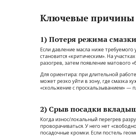
Ключевые причины 
1) Потеря режима смазк
Если давление масла ниже требуемого
становится «критическим». На участка
разогрев, затем появление матового «
Для ориентира: при длительной работ
может резко уйти в зону, где смазка х
«скольжение с проскальзыванием» — пл
2) Срыв посадки вклады
Когда износ/локальный перегрев разр
проворачиваться. У него нет «свободно
посадочные кромки. Если постель геом