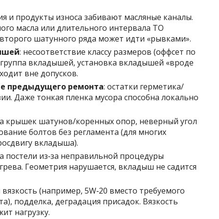
ия и продукты износа забивают масляные каналы.
ного масла или длительного интервала ТО
второго шатунного ряда может идти «рывками».
ышей
: несоответствие классу размеров (оффсет по
 группа вкладышей, установка вкладышей «вроде
ыходит вне допусков.
ле предыдущего ремонта
: остатки герметика/
зии. Даже тонкая пленка мусора способна локально
ка крышек шатунов/коренных опор, неверный угол
ование болтов без регламента (для многих
росдвигу вкладыша).
на постели из‑за неправильной процедуры
грева. Геометрия нарушается, вкладыш не садится
я вязкость (например, 5W‑20 вместо требуемого
та), подделка, деградация присадок. Вязкость
ит нагрузку.