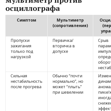
мультиметр против
осциллографа
Симптом
Мультиметр
Осци
(сопротивления)
(пе
упра
Пропуски
Первичка/
Срыв
зажигания
вторичка в
парам
только под
допуске
импул
нагрузкой
опред
оборо
неста
Сильная
Обычно “почти
Измен
нестабильность
нормально”, но
динам
после прогрева
может “плыть”
анома
при шевелении
пики/
иногд
сниже
эффек