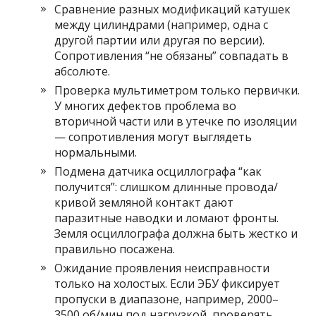
Сравнение разных модификаций катушек
между цилиндрами (например, одна с
другой партии или другая по версии).
Сопротивления “не обязаны” совпадать в
абсолюте.
Проверка мультиметром только первички.
У многих дефектов проблема во
вторичной части или в утечке по изоляции
— сопротивления могут выглядеть
нормальными.
Подмена датчика осциллографа “как
получится”: слишком длинные провода/
кривой земляной контакт дают
паразитные наводки и ломают фронты.
Земля осциллографа должна быть жестко и
правильно посажена.
Ожидание проявления неисправности
только на холостых. Если ЭБУ фиксирует
пропуски в диапазоне, например, 2000–
3500 об/мин под нагрузкой, проверять