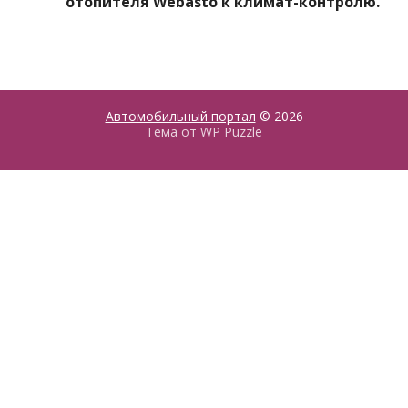
отопителя Webasto к климат-контролю.
Автомобильный портал
© 2026
Тема от
WP Puzzle