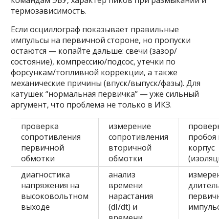
командам ЭБУ, характер пиков при размыкании и
термозависимость.
Если осциллограф показывает правильные
импульсы на первичной стороне, но пропуски
остаются — копайте дальше: свечи (зазор/
состояние), компрессию/подсос, утечки по
форсункам/топливной коррекции, а также
механические причины (впуск/выпуск/фазы). Для
катушек “нормальная первичка” — уже сильный
аргумент, что проблема не только в ИКЗ.
проверка
измерение
провер
сопротивления
сопротивления
пробоя 
первичной
вторичной
корпус
обмотки
обмотки
(изоляц
диагностика
анализ
измере
напряжения на
времени
длител
высоковольтном
нарастания
первич
выходе
(dI/dt) и
импуль
времени