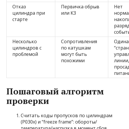
Отказ
Первичка обрыв
Нет
цилиндра при
или КЗ
норма
старте
накоп
разря
событ
Несколько
Сопротивления
Одина
цилиндров с
по катушкам
“стран
проблемой
могут быть
управ
похожими
линии
проса
питан
Пошаговый алгоритм
проверки
Считать коды пропусков по цилиндрам
(P030x) и “freeze frame”: обороты/
температура/нагрузка в момент сбоя.