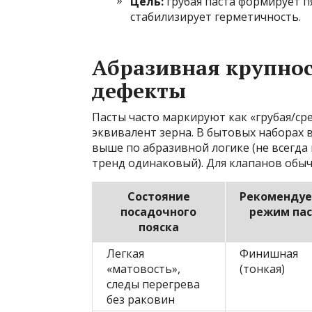
Цель:
грубая паста формирует 
стабилизирует герметичность.
Абразивная крупнос
дефекты
Пасты часто маркируют как «грубая/ср
эквивалент зерна. В бытовых наборах в
выше по абразивной логике (не всегда 
тренд одинаковый). Для клапанов обычн
Состояние
Рекоменду
посадочного
режим па
пояска
Легкая
Финишная
«матовость»,
(тонкая)
следы перегрева
без раковин