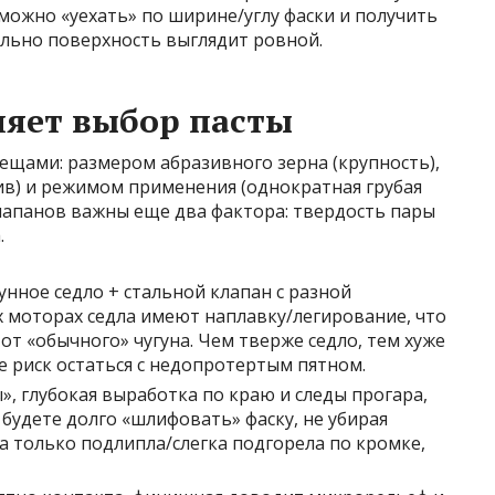
 можно «уехать» по ширине/углу фаски и получить
ально поверхность выглядит ровной.
ляет выбор пасты
ещами: размером абразивного зерна (крупность),
зив) и режимом применения (однократная грубая
лапанов важны еще два фактора: твердость пары
.
унное седло + стальной клапан с разной
 моторах седла имеют наплавку/легирование, что
от «обычного» чугуна. Чем тверже седло, тем хуже
ше риск остаться с недопротертым пятном.
», глубокая выработка по краю и следы прогара,
 будете долго «шлифовать» фаску, не убирая
ка только подлипла/слегка подгорела по кромке,