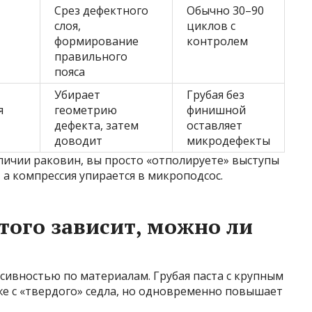
Срез дефектного
Обычно 30–90
слоя,
циклов с
формирование
контролем
правильного
пояса
Убирает
Грубая без
я
геометрию
финишной
дефекта, затем
оставляет
доводит
микродефекты
аличии раковин, вы просто «отполируете» выступы
 а компрессия упирается в микроподсос.
этого зависит, можно ли
сивностью по материалам. Грубая паста с крупным
же с «твердого» седла, но одновременно повышает