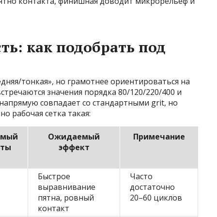
пятно контакта, финишная доводит микрорельеф и
ть: как подобрать под
едняя/тонкая», но грамотнее ориентироваться на
стречаются значения порядка 80/120/220/400 и
напрямую совпадает со стандартными grit, но
о рабочая сетка такая:
емый
Ожидаемый
Примечание
сты
эффект
Быстрое
Часто
выравнивание
достаточно
пятна, ровный
20–60 циклов
контакт