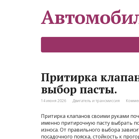
Автомоби
Притирка клапан
выбор пасты.
14 июня 2026
Двигатель и трансмиссия
Коммен
Притирка клапанов своими руками почт
именно притирочную пасту выбрать под
износа. От правильного выбора зависит
посадочного пояска, стойкость к прог