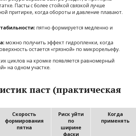
атке. Пасты с более стойкой связкой лучше
ной притирке, когда обороты и давление плавают.
стабильности:
пятно формируется медленно и
а:
можно получить эффект гидропленки, когда
оверхность остается «грязной» по микрорельефу.
ких циклов на кромке появляется равномерный
й» на одном участке.
истик паст (практическая
Скорость
Риск уйти
Когда
формирования
по
применять
пятна
ширине
фаски