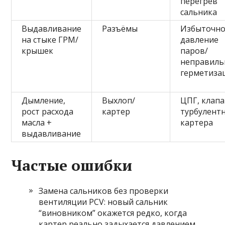
перегрев
сальника
Выдавливание
Разъёмы
Избыточн
на стыке ГРМ/
давление
крышек
паров/
неправиль
герметиза
Дымление,
Выхлоп/
ЦПГ, клапа
рост расхода
картер
турбулент
масла +
картера
выдавливание
Частые ошибки
Замена сальников без проверки
вентиляции PCV: новый сальник
“виновником” окажется редко, когда
картер реально задыхается давлением.