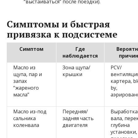
“выстаиваться” после поездки).
Симптомы и быстрая
привязка к подсистеме
Симптом
Где
Вероятн
наблюдается
причи
Масло из
Зона щупа/
PCV/
щупа, пар и
крышки
вентиляци
запах
картера, b
“жареного
by,
масла”
аэрирован
Масло из-под
Передняя/
Выработка
сальника
задняя часть
вала, пере
коленвала
двигателя
глубина
установки,