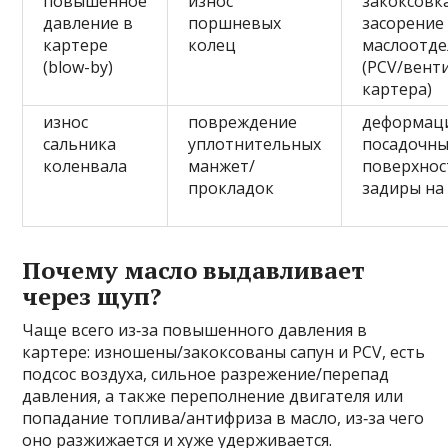
повышенное
износ
закоксовк
давление в
поршневых
засорение
картере
колец
маслоотде
(blow-by)
(PCV/вент
картера)
износ
повреждение
деформац
сальника
уплотнительных
посадочны
коленвала
манжет/
поверхнос
прокладок
задиры на
Почему масло выдавливает
через щуп?
Чаще всего из‑за повышенного давления в
картере: изношены/закоксованы сапун и PCV, есть
подсос воздуха, сильное разрежение/перепад
давления, а также переполнение двигателя или
попадание топлива/антифриза в масло, из‑за чего
оно разжижается и хуже удерживается.