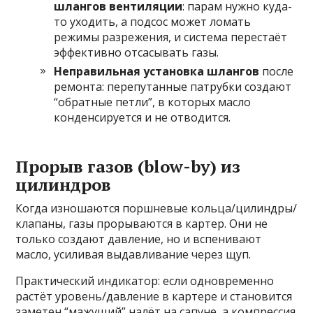
шлангов вентиляции
: парам нужно куда-
то уходить, а подсос может ломать
режимы разрежения, и система перестаёт
эффективно отсасывать газы.
Неправильная установка шлангов
после
ремонта: перепутанные патрубки создают
“обратные петли”, в которых масло
конденсируется и не отводится.
Прорыв газов (blow-by) из
цилиндров
Когда изношаются поршневые кольца/цилиндры/
клапаны, газы прорываются в картер. Они не
только создают давление, но и вспенивают
масло, усиливая выдавливание через щуп.
Практический индикатор: если одновременно
растёт уровень/давление в картере и становится
заметен “мажущий” налёт на сапуне, а компрессия