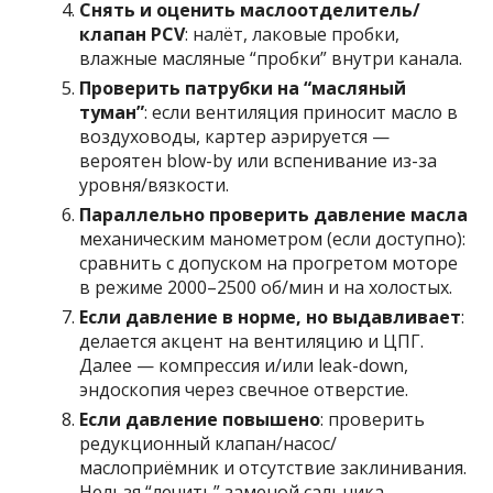
Снять и оценить маслоотделитель/
клапан PCV
: налёт, лаковые пробки,
влажные масляные “пробки” внутри канала.
Проверить патрубки на “масляный
туман”
: если вентиляция приносит масло в
воздуховоды, картер аэрируется —
вероятен blow-by или вспенивание из-за
уровня/вязкости.
Параллельно проверить давление масла
механическим манометром (если доступно):
сравнить с допуском на прогретом моторе
в режиме 2000–2500 об/мин и на холостых.
Если давление в норме, но выдавливает
:
делается акцент на вентиляцию и ЦПГ.
Далее — компрессия и/или leak-down,
эндоскопия через свечное отверстие.
Если давление повышено
: проверить
редукционный клапан/насос/
маслоприёмник и отсутствие заклинивания.
Нельзя “лечить” заменой сальника —