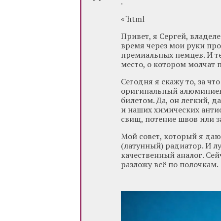
.
«`html
Привет, я Сергей, владел
время через мои руки пр
премиальных немцев. И т
место, о котором молчат
Сегодня я скажу то, за ч
оригинальный алюминиевы
билетом. Да, он легкий, д
и наших химических антиф
свищ, потение швов или з
Мой совет, который я да
(латунный) радиатор. И л
качественный аналог. Сей
разложу всё по полочкам.