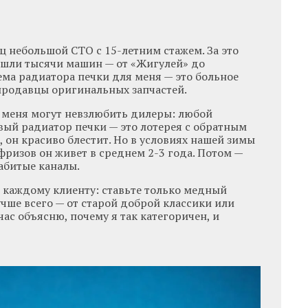
ец небольшой СТО с 15-летним стажем. За это
ошли тысячи машин — от «Жигулей» до
ема радиатора печки для меня — это больное
 продавцы оригинальных запчастей.
то меня могут невзлюбить дилеры: любой
й радиатор печки — это лотерея с обратным
а, он красиво блестит. Но в условиях нашей зимы
ризов он живет в среднем 2-3 года. Потом —
абитые каналы.
ю каждому клиенту: ставьте только медный
учше всего — от старой доброй классики или
час объясню, почему я так категоричен, и