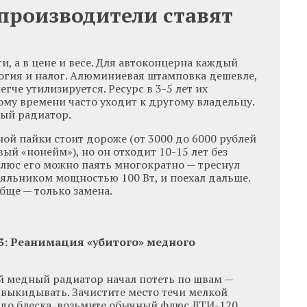
производители ставят
и, а в цене и весе. Для автоконцерна каждый
огия и налог. Алюминиевая штамповка дешевле,
гче утилизируется. Ресурс в 3-5 лет их
ому времени часто уходит к другому владельцу.
вый радиатор.
ой пайки стоит дороже (от 3000 до 6000 рублей
ый «нонейм»), но он отходит 10-15 лет без
Плюс его можно паять многократно — треснул
яльником мощностью 100 Вт, и поехал дальше.
бще — только замена.
3: Реанимация «убитого» медного
й медный радиатор начал потеть по швам —
 выкидывать. Зачистите место течи мелкой
до блеска, возьмите обычный флюс ЛТИ-120