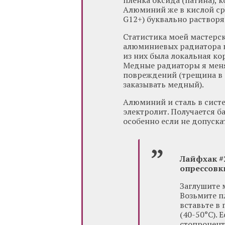
пленка оксида (патина), 
Алюминий же в кислой ср
G12+) буквально растворя
Статистика моей мастерск
алюминиевых радиатора пе
из них была локальная ко
Медные радиаторы я менял
повреждений (трещина в 
заказывать медный).
Алюминий и сталь в систе
электролит. Получается ба
особенно если не допуск
Лайфхак #2
опрессовк
Заглушите 
Возьмите п
вставьте в 
(40-50°C).
стопроцентн