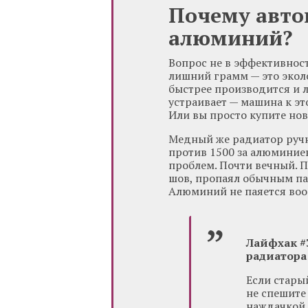
Почему авто
алюминий?
Вопрос не в эффективност
лишний грамм — это экол
быстрее производится и ле
устраивает — машина к эт
Или вы просто купите но
Медный же радиатор ручн
против 1500 за алюминиев
проблем. Почти вечный. 
шов, пропаял обычным па
Алюминий не паяется воо
Лайфхак #
радиатора
Если стары
не спешите
наждачкой 