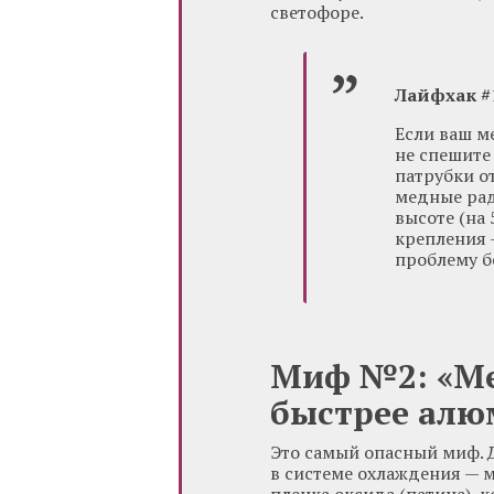
светофоре.
Лайфхак #1
Если ваш м
не спешите
патрубки о
медные рад
высоте (на
крепления —
проблему б
Миф №2: «Ме
быстрее алю
Это самый опасный миф. Д
в системе охлаждения — 