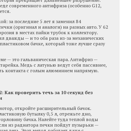
которая прекращает дальнейшее разрушение.
еде современного антифриза (особенно G12,
ется.
ой: за последние 5 лет я заменил 84
чки (оригинал и аналоги) на разных авто. У 62
ррозия в местах пайки трубок к коллектору.
 дважды — и то оба раза из-за механических
пластиковом бачке, который тоже лучше сразу
ме — это гальваническая пара. Антифриз —
тарейка. Медь с латунью ведут себя пассивнее,
ать контакта с голым алюминием напрямую.
: Как проверить течь за 10 секунд без
и
мотор, откройте расширительный бачок.
ластиковую бутылку 0,5 л, отрежьте дно,
горловину бачка. Налейте туда теплой воды
 Если из радиатора печки пойдут пузырьки —
ая течь. Этот метод работает даже с