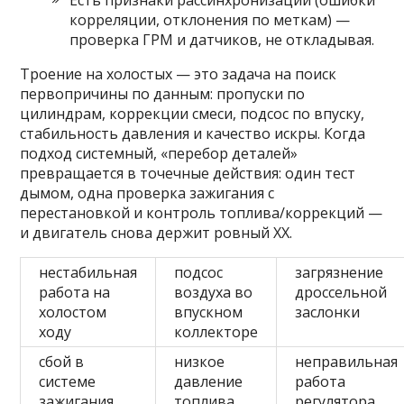
Есть признаки рассинхронизации (ошибки
корреляции, отклонения по меткам) —
проверка ГРМ и датчиков, не откладывая.
Троение на холостых — это задача на поиск
первопричины по данным: пропуски по
цилиндрам, коррекции смеси, подсос по впуску,
стабильность давления и качество искры. Когда
подход системный, «перебор деталей»
превращается в точечные действия: один тест
дымом, одна проверка зажигания с
перестановкой и контроль топлива/коррекций —
и двигатель снова держит ровный ХХ.
нестабильная
подсос
загрязнение
работа на
воздуха во
дроссельной
холостом
впускном
заслонки
ходу
коллекторе
сбой в
низкое
неправильная
системе
давление
работа
зажигания
топлива
регулятора