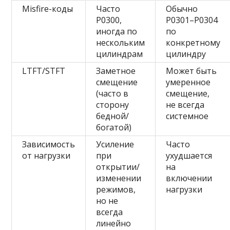
Misfire-коды
Часто
Обычно
P0300,
P0301–P0304
иногда по
по
нескольким
конкретному
цилиндрам
цилиндру
LTFT/STFT
Заметное
Может быть
смещение
умеренное
(часто в
смещение,
сторону
не всегда
бедной/
системное
богатой)
Зависимость
Усиление
Часто
от нагрузки
при
ухудшается
открытии/
на
изменении
включении
режимов,
нагрузки
но не
всегда
линейно