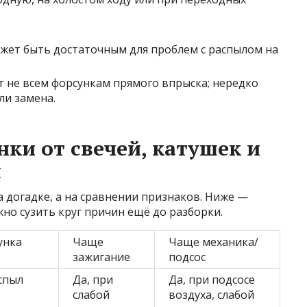
ожет быть достаточным для проблем с распылом на
т не всем форсункам прямого впрыска; нередко
ли замена.
ки от свечей, катушек и
я
а догадке, а на сравнении признаков. Ниже —
но сузить круг причин ещё до разборки.
унка
Чаще
Чаще механика/
зажигание
подсос
аспыл
Да, при
Да, при подсосе
слабой
воздуха, слабой