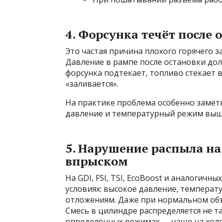
4. Форсунка течёт после 
Это частая причина плохого горячего з
Давление в рампе после остановки до
форсунка подтекает, топливо стекает в
«заливается».
На практике проблема особенно замет
давление и температурный режим выше
5. Нарушение распыла н
впрыском
На GDI, FSI, TSI, EcoBoost и аналогичн
условиях: высокое давление, температу
отложениям. Даже при нормальном объ
Смесь в цилиндре распределяется не та
определённых режимах — чаще на холо