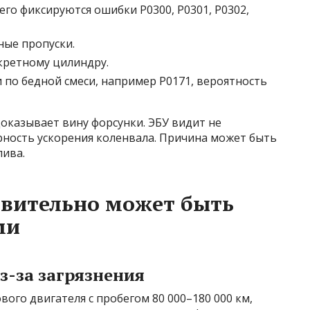
го фиксируются ошибки P0300, P0301, P0302,
ые пропуски.
кретному цилиндру.
 по бедной смеси, например P0171, вероятность
доказывает вину форсунки. ЭБУ видит не
рность ускорения коленвала. Причина может быть
лива.
твительно может быть
ми
з-за загрязнения
ого двигателя с пробегом 80 000–180 000 км,