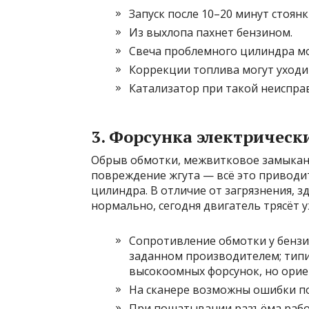
Запуск после 10–20 минут стоянк
Из выхлопа пахнет бензином.
Свеча проблемного цилиндра мо
Коррекции топлива могут уходит
Катализатор при такой неисправ
3. Форсунка электрическ
Обрыв обмотки, межвитковое замыкани
повреждение жгута — всё это приводи
цилиндра. В отличие от загрязнения, з
нормально, сегодня двигатель трясёт у
Сопротивление обмотки у бензи
заданном производителем; типи
высокоомных форсунок, но орие
На сканере возможны ошибки по 
При пошатывании разъёма рабо