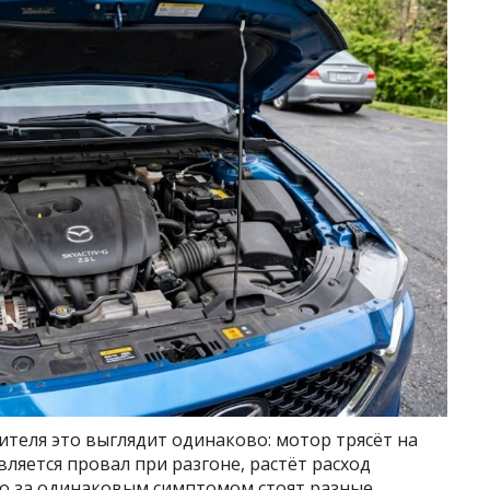
ителя это выглядит одинаково: мотор трясёт на
вляется провал при разгоне, растёт расход
 Но за одинаковым симптомом стоят разные