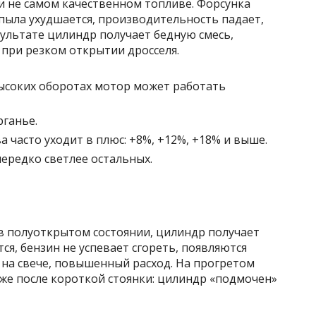
и не самом качественном топливе. Форсунка
пыла ухудшается, производительность падает,
ультате цилиндр получает бедную смесь,
 при резком открытии дросселя.
высоких оборотах мотор может работать
рганье.
 часто уходит в плюс: +8%, +12%, +18% и выше.
ередко светлее остальных.
 в полуоткрытом состоянии, цилиндр получает
я, бензин не успевает сгореть, появляются
р на свече, повышенный расход. На прогретом
уже после короткой стоянки: цилиндр «подмочен»