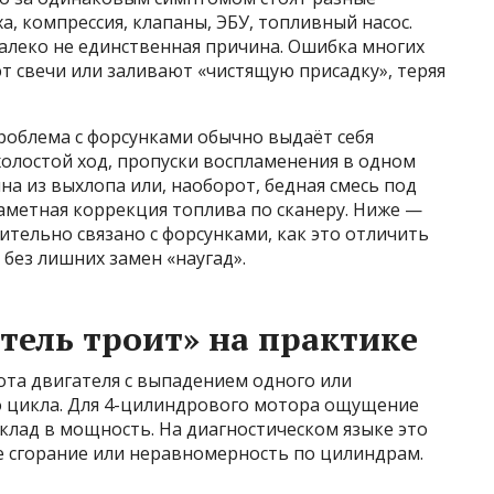
а, компрессия, клапаны, ЭБУ, топливный насос.
далеко не единственная причина. Ошибка многих
ют свечи или заливают «чистящую присадку», теряя
проблема с форсунками обычно выдаёт себя
олостой ход, пропуски воспламенения в одном
на из выхлопа или, наоборот, бедная смесь под
заметная коррекция топлива по сканеру. Ниже —
вительно связано с форсунками, как это отличить
 без лишних замен «наугад».
тель троит» на практике
ота двигателя с выпадением одного или
о цикла. Для 4-цилиндрового мотора ощущение
вклад в мощность. На диагностическом языке это
е сгорание или неравномерность по цилиндрам.