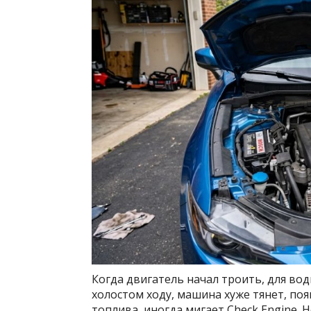
Когда двигатель начал троить, для вод
холостом ходу, машина хуже тянет, поя
топлива, иногда мигает Check Engine.