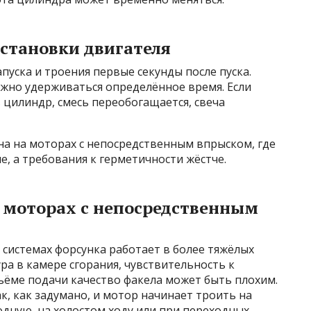
остановки двигателя
апуска и троения первые секунды после пуска.
лжно удерживаться определённое время. Если
 цилиндр, смесь переобогащается, свеча
на на моторах с непосредственным впрыском, где
, а требования к герметичности жёстче.
а моторах с непосредственным
ых системах форсунка работает в более тяжёлых
ра в камере сгорания, чувствительность к
ёме подачи качество факела может быть плохим.
к, как задумано, и мотор начинает троить на
дную, на холостом ходу или при переходных