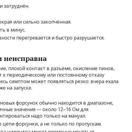
и затруднён.
края или сильно закопчённая.
ь в минус.
ности перегревается и быстро разрушается.
и неисправна
е, плохой контакт в разъёме, окисление пинов,
т к периодическому или постоянному отказу
десь симптом может появляться резко: вчера ехала
же на запуске.
новых форсунок обычно находится в диапазоне,
чные значения — около 12–16 Ом для
нтироваться надо только на мануал.
цепи форсунки, а не только по пропускам.
та цилиндра может временно меняться.