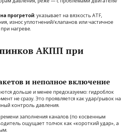
торам давления, реже — с проблемами двигателя/
 на прогретой
: указывает на вязкость ATF,
ия, износ уплотнений/клапанов или частичное
 при нагреве.
пинков АКПП при
акетов и неполное включение
аются дольше и менее предсказуемо: гидроблок
мент не сразу. Это проявляется как удар/рывок на
очный контроль давления.
 времени заполнения каналов (по косвенным
одитель ощущает толчок как «короткий удар», а
ым.