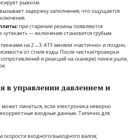
нсирует рывком.
вызывает задержку заполнения, что ощущается
еключения.
плиты:
при старении резины появляются
е «утекает» — включение становится грубым.
 пинками на 2→3. ATF меняли «частично» и поздно,
висимости от стиля езды. После чистки/проверки
 сопротивлений и реакций на сканере) пинки ушли,
ре.
я в управлении давлением и
может пинаться, если электроника неверно
некорректные входные данные. Типично для
 скорости входного/выходного валов;