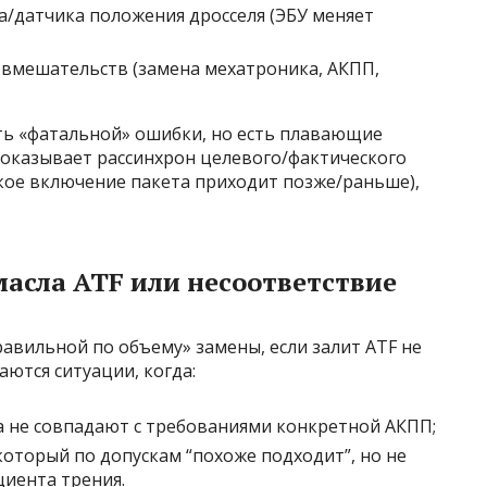
а/датчика положения дросселя (ЭБУ меняет
вмешательств (замена мехатроника, АКПП,
ыть «фатальной» ошибки, но есть плавающие
 показывает рассинхрон целевого/фактического
кое включение пакета приходит позже/раньше),
асла ATF или несоответствие
равильной по объему» замены, если залит ATF не
аются ситуации, когда:
 не совпадают с требованиями конкретной АКПП;
который по допускам “похоже подходит”, но не
иента трения.