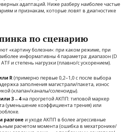
еверных адаптаций. Ниже разберу наиболее частые
риям и признакам, которые ловят в диагностике
 пинка по сценарию
уют «картину болезни»: при каком режиме, при
 Наиболее информативны 4 параметра: диапазон (D
 ATF и степень нагрузки (плавно/с ускорением).
или R
(примерно первые 0,2–1,0 с после выбора
адержка заполнения магистрали/пакета, износ
икой (клапан/каналы/соленоиды).
 или 3→4
на прогретой АКПП: типовой маркер
та (уменьшение коэффициента трения) или
роблоке.
м разгоне
и уходе АКПП в более агрессивные
ильным расчетом момента (ошибка в мехатронике/