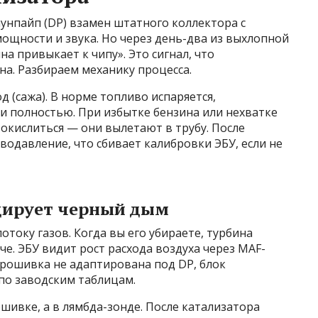
унпайп (DP) взамен штатного коллектора с
ощности и звука. Но через день-два из выхлопной
а привыкает к чипу». Это сигнал, что
а. Разбираем механику процесса.
 (сажа). В норме топливо испаряется,
ти полностью. При избытке бензина или нехватке
 окислиться — они вылетают в трубу. После
водавление, что сбивает калибровки ЭБУ, если не
цирует черный дым
току газов. Когда вы его убираете, турбина
че. ЭБУ видит рост расхода воздуха через MAF-
 прошивка не адаптирована под DP, блок
по заводским таблицам.
шивке, а в лямбда-зонде. После катализатора