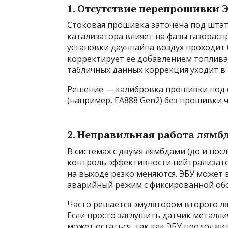
1. Отсутствие перепрошивки 
Стоковая прошивка заточена под штат
катализатора влияет на фазы газорасп
установки даунпайпа воздух проходит 
корректирует ее добавлением топлива.
табличных данных коррекция уходит в 
Решение — калибровка прошивки под d
(например, EA888 Gen2) без прошивки 
2. Неправильная работа лямб
В системах с двумя лямбдами (до и пос
контроль эффективности нейтрализатор
на выходе резко меняются. ЭБУ может 
аварийный режим с фиксированной об
Часто решается эмулятором второго л
Если просто заглушить датчик метал
может остаться, так как ЭБУ продолжи