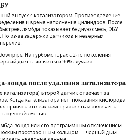
ЭБУ
ный выпуск с катализатором. Противодавление
ределения и время наполнения цилиндров. После
быстрее, лямбда показывает бедную смесь, ЭБУ
 Но из-за задержки датчиков и неверных
перелив.
ownpipe. На турбомоторах с 2-го поколения
черный дым появляется в 90% случаев.
да-зонда после удаления катализатора
ле катализатора) второй датчик отвечает за
а. Когда катализатора нет, показания кислорода
воспринять это как неисправность и включить
огащенной смесью.
ямбда-зонда или его программным отключением.
лическим проставочным кольцом — черный дым
т видеть неверные данные.