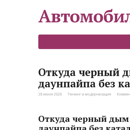
Автомоби
Откуда черный д
даунпайпа без к
28 июня 2026
Тюнинг и модернизация
Коммен
Откуда черный дым 
даунпайпа без ката