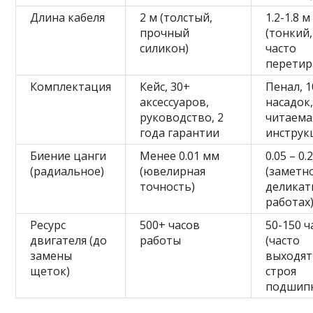
Длина кабеля
2 м (толстый,
1.2-1.8 м
прочный
(тонкий,
силикон)
часто
перетир
Комплектация
Кейс, 30+
Пенал, 1
аксессуаров,
насадок
руководство, 2
читаема
года гарантии
инструк
Биение цанги
Менее 0.01 мм
0.05 – 0.
(радиальное)
(ювелирная
(заметн
точность)
деликат
работах
Ресурс
500+ часов
50-150 ч
двигателя (до
работы
(часто
замены
выходят
щеток)
строя
подшип