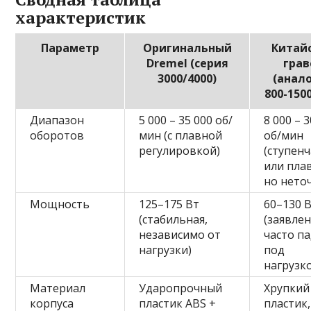
характеристик
Параметр
Оригинальный
Китай
Dremel (серия
грав
3000/4000)
(анало
800-1500
Диапазон
5 000 – 35 000 об/
8 000 – 
оборотов
мин (с плавной
об/мин
регулировкой)
(ступен
или пла
но нето
Мощность
125–175 Вт
60–130 
(стабильная,
(заявлен
независимо от
часто п
нагрузки)
под
нагрузк
Материал
Ударопрочный
Хрупкий
корпуса
пластик ABS +
пластик,