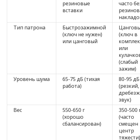
резиновые
часто бе
вставки
резино
накладо
Тип патрона
Быстрозажимной
Цангов
(ключ не нужен)
(ключ в
или цанговый
комплек
или
кулачко
(слабый
зажим)
Уровень шума
65-75 дБ (тихая
80-95 дБ
работа)
(резкий,
дребез
звук)
Вес
550-650 г
350-500 
(хорошо
(часто
сбалансирован)
смещен
центр
тяжести