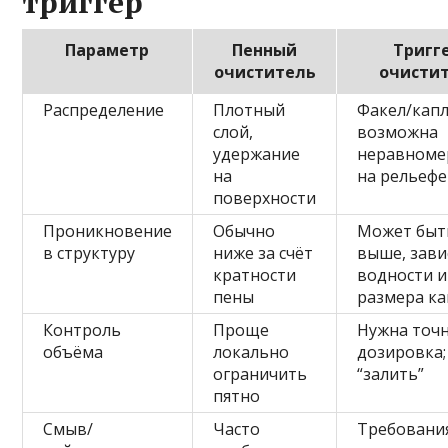
триггер
Параметр
Пенный
Тригг
очиститель
очисти
Распределение
Плотный
Факел/капл
слой,
возможна
удержание
неравноме
на
на рельефе
поверхности
Проникновение
Обычно
Может быт
в структуру
ниже за счёт
выше, зави
кратности
водности и
пены
размера к
Контроль
Проще
Нужна точ
объёма
локально
дозировка;
ограничить
“залить”
пятно
Смыв/
Часто
Требовани