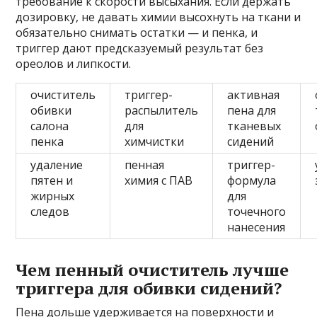
требование к скорости высыхания. Если держать
дозировку, не давать химии высохнуть на ткани и
обязательно снимать остатки — и пенка, и
триггер дают предсказуемый результат без
ореолов и липкости.
очиститель
триггер-
активная
обивки
распылитель
пена для
салона
для
тканевых
пенка
химчистки
сидений
удаление
пенная
триггер-
пятен и
химия с ПАВ
формула
жирных
для
следов
точечного
нанесения
Чем пенный очиститель лучше
триггера для обивки сидений?
Пена дольше удерживается на поверхности и