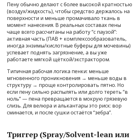
Пену обычно делают с более высокой кратностью
(воздух/жидкость), чтобы средство держалось на
поверхности и меньше промачивало ткань в
момент нанесения. В реальных составах пены
чаще всего рассчитаны на работу “с паузой”:
активная часть (ПАВ + комплексообразователь,
иногда энзимы/кислотные буферы для мочевины)
успевает поднять загрязнение, а вы уже
работаете мягкой щёткой/экстрактором.
Типичная рабочая логика пенки: меньше
мгновенного проникновения → меньше воды в
структуру → проще контролировать пятно. Но
если пену сильно распылять или долго тереть “в
ноль” — пена превращается в мокрую грязевую
слизь. Для велюра и алькантары это риск: вор
сминается, и после сушки остаётся “зебра”.
Триггер (Spray/Solvent-lean или