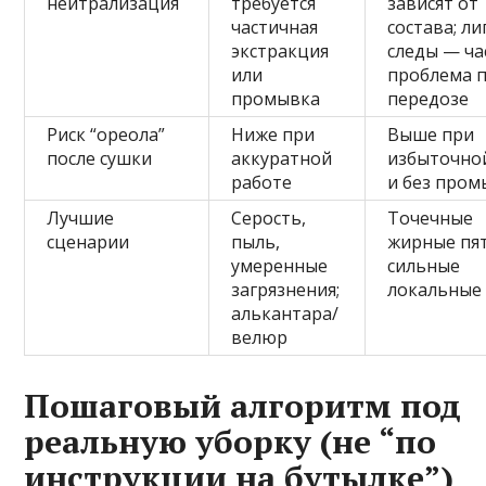
нейтрализация
требуется
зависят от
частичная
состава; л
экстракция
следы — ча
или
проблема 
промывка
передозе
Риск “ореола”
Ниже при
Выше при
после сушки
аккуратной
избыточно
работе
и без про
Лучшие
Серость,
Точечные
сценарии
пыль,
жирные пят
умеренные
сильные
загрязнения;
локальные
алькантара/
велюр
Пошаговый алгоритм под
реальную уборку (не “по
инструкции на бутылке”)