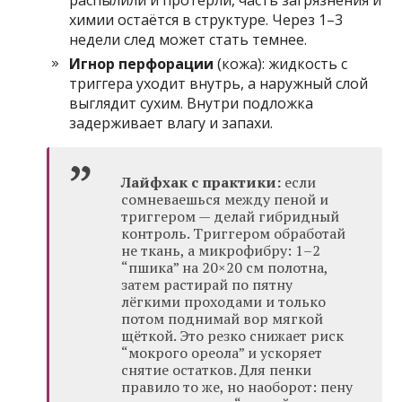
распылили и протёрли, часть загрязнения и
химии остаётся в структуре. Через 1–3
недели след может стать темнее.
Игнор перфорации
(кожа): жидкость с
триггера уходит внутрь, а наружный слой
выглядит сухим. Внутри подложка
задерживает влагу и запахи.
Лайфхак с практики:
если
сомневаешься между пеной и
триггером — делай гибридный
контроль. Триггером обработай
не ткань, а микрофибру: 1–2
“пшика” на 20×20 см полотна,
затем растирай по пятну
лёгкими проходами и только
потом поднимай вор мягкой
щёткой. Это резко снижает риск
“мокрого ореола” и ускоряет
снятие остатков. Для пенки
правило то же, но наоборот: пену