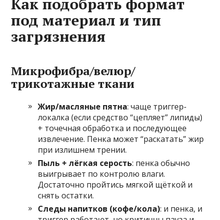
Как подобрать формат
под материал и тип
загрязнения
Микрофибра/велюр/
трикотажные ткани
Жир/масляные пятна
: чаще триггер-
локалка (если средство “цепляет” липиды)
+ точечная обработка и последующее
извлечение. Пенка может “раскатать” жир
при излишнем трении.
Пыль + лёгкая серость
: пенка обычно
выигрывает по контролю влаги.
Достаточно пройтись мягкой щёткой и
снять остатки.
Следы напитков (кофе/кола)
: и пенка, и
триггер работают, но критичны пауза и