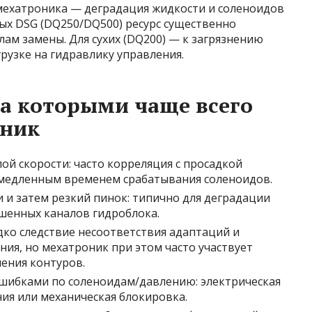
мехатроника — деградация жидкости и соленоидов
ых DSG (DQ250/DQ500) ресурс существенно
лам замены. Для сухих (DQ200) — к загрязнению
рузке на гидравлику управления.
а которыми чаще всего
оник
й скорости: часто корреляция с просадкой
 медленным временем срабатывания соленоидов.
 и затем резкий пинок: типично для деградации
шенных каналов гидроблока.
дко следствие несоответствия адаптаций и
ия, но мехатроник при этом часто участвует
нения контуров.
шибками по соленоидам/давлению: электрическая
ия или механическая блокировка.