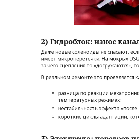
2) Гидроблок: износ кана
Даже новые соленоиды не спасают, есл
имеет микроперетечки. На мокрых DSG 
за чего сцепления то «догружаются», т
В реальном ремонте это проявляется к
разница по реакции мехатроник
температурных режимах;
нестабильность эффекта «после
короткие циклы адаптации, кот
3) Электрика: перегрев п