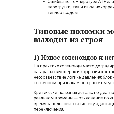
Ошибка по температуре ATF или 
перегрузки, так и из-за некорр
теплоотводом.
Типовые поломки ме
выходит из строя
1) Износ соленоидов и н
На практике соленоиды часто деградиру
нагара на плунжерах и коррозии конта
несоответствие логике давления: блок 
косвенным признакам оно растет медл
Критически полезная деталь: по диагн
реальном времени — отклонение по «це
время заполнения, статистику адаптац
переключения.