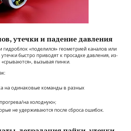
лов, утечки и падение давления
и гидроблок «поделился» геометрией каналов или
утечки быстро приводят к просадке давления, из-
о «срываются», вызывая пинки.
ак:
а на одинаковые команды в разных
 прогрева/на холодную»;
орые не удерживаются после сброса ошибок.
латы, деградация пайки, утечки