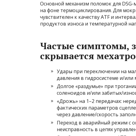
Основной механизм поломок для DSG-
на фоне термоциклирования. Для мокр
чувствителен к качеству ATF и интерва
продуктов износа и температурной наг
Частые симптомы, з
скрывается мехатр
Удары при переключении на мало
давления в гидросистеме и/или
Долгое «раздумье» при трогании
соленоидов и/или забитых/изно
«Дрожь» на 1–2 передачах: нере
фактических параметров сцеплен
через давление/скорость запол
Переход в аварийный режим с о
неисправность в цепях управлен