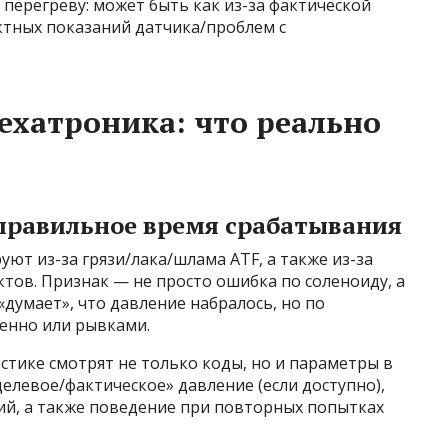
перегреву: может быть как из-за фактической
ектных показаний датчика/проблем с
хатроника: что реально
еправильное время срабатывания
ют из-за грязи/лака/шлама ATF, а также из-за
ктов. Признак — не просто ошибка по соленоиду, а
«думает», что давление набралось, но по
енно или рывками.
остике смотрят не только коды, но и параметры в
левое/фактическое» давление (если доступно),
ий, а также поведение при повторных попытках