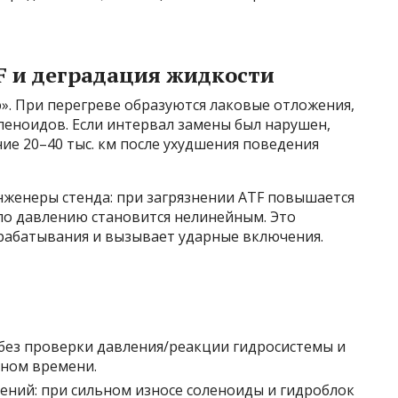
F и деградация жидкости
». При перегреве образуются лаковые отложения,
леноидов. Если интервал замены был нарушен,
ние 20–40 тыс. км после ухудшения поведения
нженеры стенда: при загрязнении ATF повышается
 по давлению становится нелинейным. Это
рабатывания и вызывает ударные включения.
без проверки давления/реакции гидросистемы и
ьном времени.
ений: при сильном износе соленоиды и гидроблок