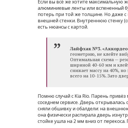
Если вы всё же хотите максимальную жё
алюминиевые ленты или вспененный бу
потерь при той же толщине. Но даже с
внешней стенки. Внутреннюю стенку (с
есть нюансы с картой.
Лайфхак №3. «Аккордео
геометрию, не клейте ви
Оптимальная схема — рез
шириной 40-60 мм и клейт
снижает массу на 40%, н
всего на 10-15%. Зато дв
Помню случай с Kia Rio. Парень привё
соседнем сервисе. Дверь открывалась 
сняли обшивку и обалдели: на внешнюю 
она физически распирала дверь изнутри
стойке ушла на 2 мм вниз от перекоса