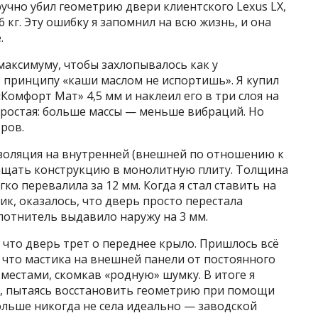
ручно убил геометрию двери клиентского Lexus LX,
 кг. Эту ошибку я запомнил на всю жизнь, и она
.
максимуму, чтобы захлопывалось как у
по принципу «каши маслом не испортишь». Я купил
омфорт Мат» 4,5 мм и наклеил его в три слоя на
ростая: больше массы — меньше вибраций. Но
ров.
золяция на внутренней (внешней по отношению к
ращать конструкцию в монолитную плиту. Толщина
ко перевалила за 12 мм. Когда я стал ставить на
к, оказалось, что дверь просто перестала
лотнитель выдавило наружу на 3 мм.
, что дверь трет о переднее крыло. Пришлось всё
, что мастика на внешней панели от постоянного
местами, скомкав «родную» шумку. В итоге я
ку, пытаясь восстановить геометрию при помощи
ольше никогда не села идеально — заводской