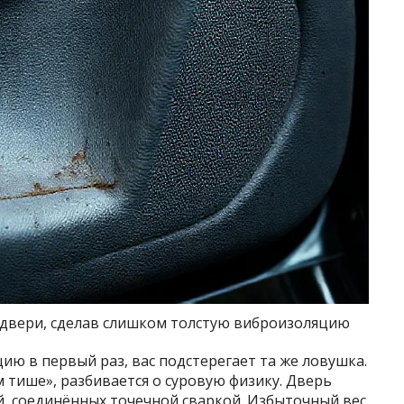
 двери, сделав слишком толстую виброизоляцию
ию в первый раз, вас подстерегает та же ловушка.
м тише», разбивается о суровую физику. Дверь
й, соединённых точечной сваркой. Избыточный вес