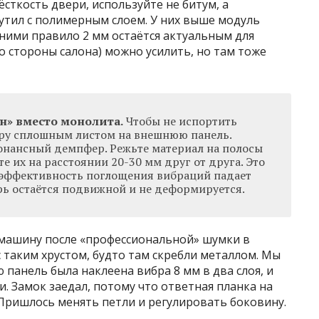
сткость двери, используйте не битум, а
тил с полимерным слоем. У них выше модуль
 ними правило 2 мм остаётся актуальным для
о стороны салона) можно усилить, но там тоже
н» вместо монолита.
Чтобы не испортить
бру сплошным листом на внешнюю панель.
онансный демпфер. Режьте материал на полосы
е их на расстоянии 20-30 мм друг от друга. Это
о эффективность поглощения вибраций падает
ерь остаётся подвижной и не деформируется.
з машину после «профессиональной» шумки в
с таким хрустом, будто там скребли металлом. Мы
панель была наклеена вибра 8 мм в два слоя, и
. Замок заедал, потому что ответная планка на
. Пришлось менять петли и регулировать боковину.