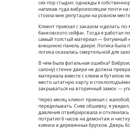
сих пор стыдно: однажды я собственно
напихав туда виброизоляции почти на 6
стоила мне репутации на ровном месте
Клиент приехал с заказом «сделать по-
банковского сейфа». Тогда я работал 
самый толстый материал — битумный «К
внешнюю панель двери. Логика была п
логика оказалась смертельной для зазо
В чём была фатальная ошибка? Виброи
салону) стенке двери не должна прев
материала вместе с клеем и бутилом лег
место штатную карту и стеклоподъёмни
закрываться на вторичный замок — уп
Через месяц клиент приехал с жалобой
переделывать. Сняв обшивку, я увидел
давления отвибрировала и отклеилась 
потратил 6 часов на демонтаж и чист
киянки и деревянных брусков. Дверь б