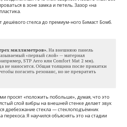
оваться в зоне замка и петель. Зазор «на
пластика.
т дешёвого стелса до премиум-ного Бимacт Бомб.
трех миллиметров».
На внешнюю панель
 называемый «первый слой» — материал
например, STP Aero или Comfort Mat 2 мм).
да не наносится. Общая толщина после прикатки
, чтобы погасить резонанс, но не превратить
ми просят «положить побольше», думая, что это
олстый слой вибры на внешней стенке делает звук
тся дребезжание стекла — стеклоподъёмник
а перекоса. Я научился объяснять это на стадии