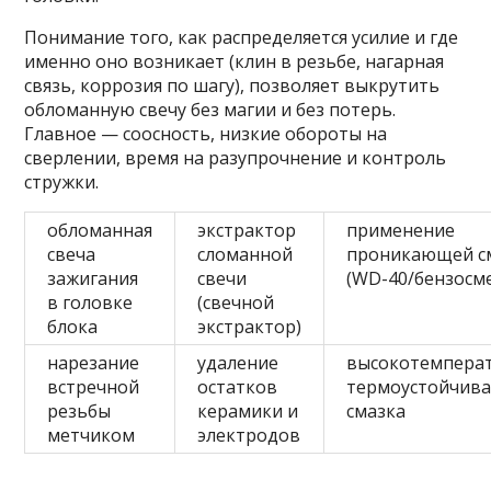
Понимание того, как распределяется усилие и где
именно оно возникает (клин в резьбе, нагарная
связь, коррозия по шагу), позволяет выкрутить
обломанную свечу без магии и без потерь.
Главное — соосность, низкие обороты на
сверлении, время на разупрочнение и контроль
стружки.
обломанная
экстрактор
применение
свеча
сломанной
проникающей с
зажигания
свечи
(WD-40/бензосм
в головке
(свечной
блока
экстрактор)
нарезание
удаление
высокотемпера
встречной
остатков
термоустойчива
резьбы
керамики и
смазка
метчиком
электродов