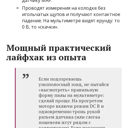
датчику MAP.
Проводят измерения на колодке без
игольчатых щупов и получают контактное
падение. На мультиметре видят ерунду: то
0 В, то «скачки».
Мощный практический
лайфхак из опыта
Если подозреваешь
узкополосный зонд, не пытайся
«высмотреть» правильную
форму пилы на мультиметре:
сделай проще. На прогретом
моторе включи режим DC В и
одновременно тронь рукой
разъем датчика (или слегка
пошевели жгут рядом с
коллектором). Если показания