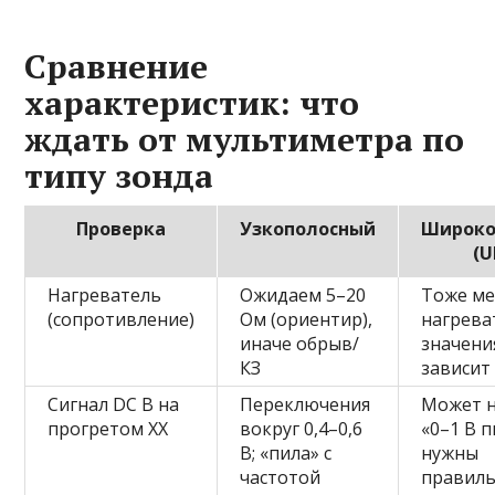
Сравнение
характеристик: что
ждать от мультиметра по
типу зонда
Проверка
Узкополосный
Широко
(U
Нагреватель
Ожидаем 5–20
Тоже ме
(сопротивление)
Ом (ориентир),
нагрева
иначе обрыв/
значени
КЗ
зависит
Сигнал DC В на
Переключения
Может н
прогретом ХХ
вокруг 0,4–0,6
«0–1 В п
В; «пила» с
нужны
частотой
правиль