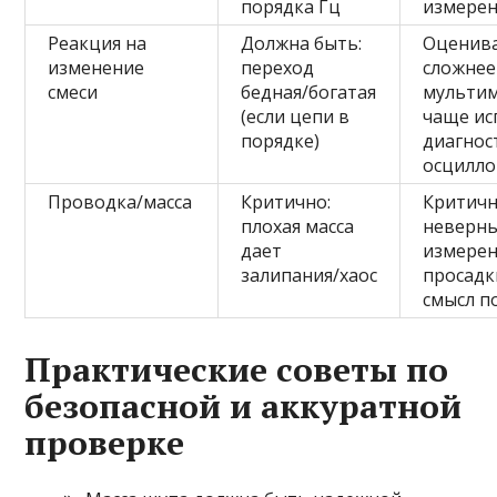
порядка Гц
измере
Реакция на
Должна быть:
Оценив
изменение
переход
сложнее
смеси
бедная/богатая
мультим
(если цепи в
чаще ис
порядке)
диагнос
осцилло
Проводка/масса
Критично:
Критичн
плохая масса
неверн
дает
измерен
залипания/хаос
просадк
смысл п
Практические советы по
безопасной и аккуратной
проверке