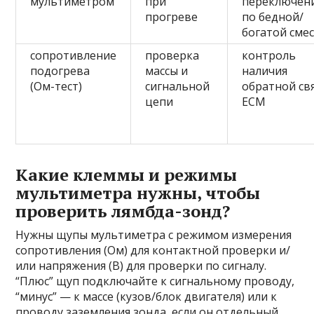
мультиметром
при
переключен
прогреве
по бедной/
богатой сме
сопротивление
проверка
контроль
подогрева
массы и
наличия
(Ом-тест)
сигнальной
обратной св
цепи
ECM
Какие клеммы и режимы
мультиметра нужны, чтобы
проверить лямбда-зонд?
Нужны щупы мультиметра с режимом измерения
сопротивления (Ом) для контактной проверки и/
или напряжения (В) для проверки по сигналу.
“Плюс” щуп подключайте к сигнальному проводу,
“минус” — к массе (кузов/блок двигателя) или к
проводу заземления зонда, если он отдельный.