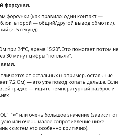
й форсунки.
м форсунки (как правило: один контакт —
 блок, второй — общий/другой вывод обмотки).
й (2–5 секунд).
Ом при 24°C, время 15:20”. Это помогает потом не
рез 30 минут цифры “поплыли”.
нками.
 отличается от остальных (например, остальные
вает 7,2 Ом) — это уже повод копать дальше. Если
 всей грядке — ищите температурный разброс и
иях.
L”, “∞” или очень большое значение (зависит от
к нулю или очень малое сопротивление ниже
мных систем это особенно критично).