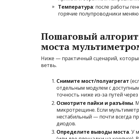
Температура
: после работы ге
горячие полупроводники меняют
Пошаговый алгорит
моста мультиметро
Ниже — практичный сценарий, который
ветвь.
Снимите мост/полуагрегат
(ес
отдельным модулем с доступным
точность ниже из-за путей через 
Осмотрите пайки и разъёмы
. 
микротрещине. Если мультиметр 
нестабильный — почти всегда пр
диодов.
Определите выводы моста
. У
(или две площадки на корпусе).