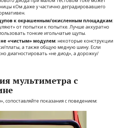
лового диода при малом тестовом токе может
иницы кОм даже у частично деградировавшего
ормативен.
щупов к окрашенным/окисленным площадкам
:
гуляют» от попытки к попытке. Лучше аккуратно
спользовать тонкие игольчатые щупы.
ь не «чистым» модулем
: некоторые конструкции
и/платы, а также общую медную шину. Если
жно диагностировать «не диод», а дорожку/
ния мультиметра с
ине
», сопоставляйте показания с поведением: