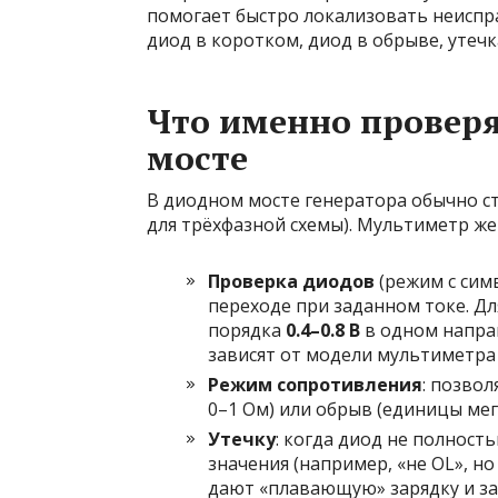
помогает быстро локализовать неиспра
диод в коротком, диод в обрыве, утечк
Что именно провер
мосте
В диодном мосте генератора обычно ст
для трёхфазной схемы). Мультиметр же
Проверка диодов
(режим с сим
переходе при заданном токе. Д
порядка
0.4–0.8 В
в одном направ
зависят от модели мультиметра 
Режим сопротивления
: позво
0–1 Ом) или обрыв (единицы мег
Утечку
: когда диод не полност
значения (например, «не OL», но 
дают «плавающую» зарядку и з