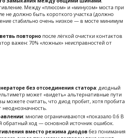
кого замыкания между общими шинами
.
тивление. Между «плюсом» и «минусом» моста при
ле не должно быть короткого участка (должно
вление стабильно очень низкое — в мосте минимум
ветвь повторно
после лёгкой очистки контактов
овтор важен: 70% «ложных» неисправностей от
енераторе без отсоединения статора
: диодный
мультиметр может «видеть» альтернативные пути
 вы можете считать, что диод пробит, хотя пробита
ёт неоднозначность.
равлении
: многие ограничиваются «показало 0.6 В
 обратный ход — основной источник ошибок.
тивления вместо режима диодов
без понимания