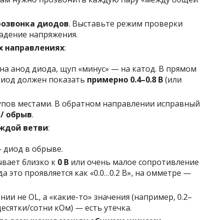
розвонка диодов
. Выставьте режим проверки
адение напряжения.
х направлениях
:
а анод диода, щуп «минус» — на катод. В прямом
диод должен показать
примерно 0.4–0.8 В
(или
пов местами. В обратном направлении исправный
 / обрыв
.
ждой ветви
:
— диод в обрыве.
ывает близко к
0 В
или очень малое сопротивление
а это проявляется как «0.0…0.2 В», на омметре —
ии не OL, а «какие-то» значения (например, 0.2–
десятки/сотни кОм) — есть утечка.