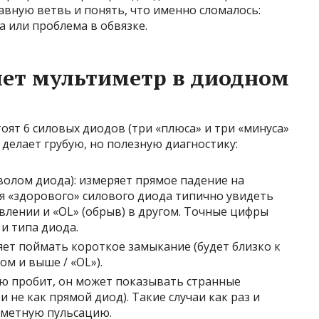
вную ветвь и понять, что именно сломалось:
а или проблема в обвязке.
яет мультиметр в диодном
оят 6 силовых диодов (три «плюса» и три «минуса»
 делает грубую, но полезную диагностику:
волом диода): измеряет прямое падение на
ля «здорового» силового диода типично увидеть
лении и «OL» (обрыв) в другом. Точные цифры
и типа диода.
ляет поймать короткое замыкание (будет близко к
ом и выше / «OL»).
ью пробит, он может показывать странные
и не как прямой диод). Такие случаи как раз и
аметную пульсацию.