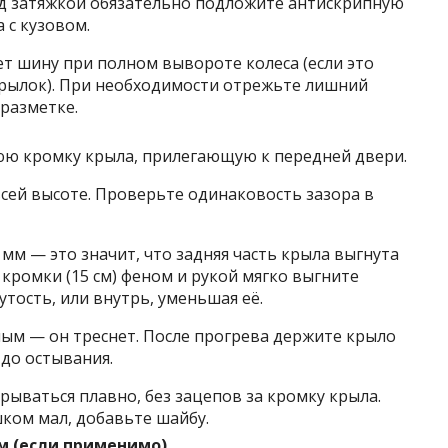
ед затяжкой обязательно подложите антискрипную
 с кузовом.
ет шину при полном вывороте колеса (если это
рылок). При необходимости отрежьте лишний
разметке.
ю кромку крыла, прилегающую к передней двери.
всей высоте. Проверьте одинаковость зазора в
5 мм — это значит, что задняя часть крыла выгнута
кромки (15 см) феном и рукой мягко выгните
утость, или внутрь, уменьшая её.
ным — он треснет. После прогрева держите крыло
до остывания.
рываться плавно, без зацепов за кромку крыла.
ком мал, добавьте шайбу.
м (если применимо).