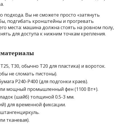
а.
о подхода. Вы не сможете просто «затянуть
бы, подгибать кронштейны и прогревать
его места: машина должна стоять на ровном полу,
снять для доступа к нижним точкам крепления.
 материалы
25, T30, обычно T20 для пластика) и вороток.
бы не сломать пистоны).
умага P240-P400 (для подгонки краев).
или мощный промышленный фен (1100 Вт+).
адок (шайб) толщиной 0.5-3 мм.
ий) для временной фиксации.
 штангенциркуль.
ли тканевая).