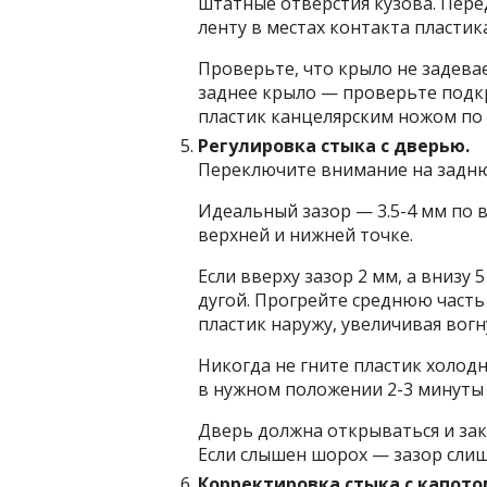
штатные отверстия кузова. Пер
ленту в местах контакта пластика
Проверьте, что крыло не задева
заднее крыло — проверьте подк
пластик канцелярским ножом по 
Регулировка стыка с дверью.
Переключите внимание на задню
Идеальный зазор — 3.5-4 мм по 
верхней и нижней точке.
Если вверху зазор 2 мм, а внизу 
дугой. Прогрейте среднюю часть 
пластик наружу, увеличивая вогн
Никогда не гните пластик холод
в нужном положении 2-3 минуты 
Дверь должна открываться и зак
Если слышен шорох — зазор слиш
Корректировка стыка с капото