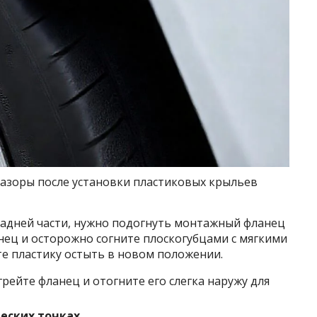
зазоры после установки пластиковых крыльев
 задней части, нужно подогнуть монтажный фланец
анец и осторожно согните плоскогубцами с мягкими
те пластику остыть в новом положении.
грейте фланец и отогните его слегка наружу для
еских точках.