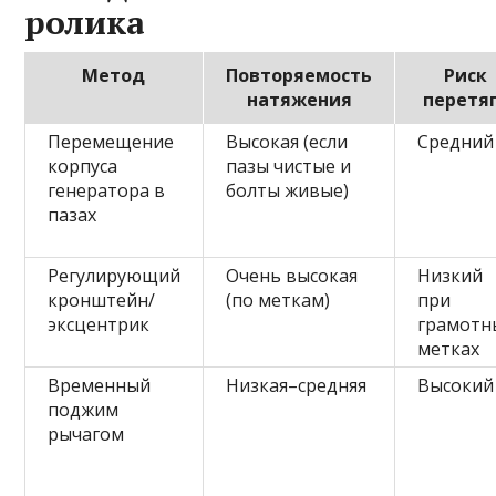
ролика
Метод
Повторяемость
Риск
натяжения
перетя
Перемещение
Высокая (если
Средний
корпуса
пазы чистые и
генератора в
болты живые)
пазах
Регулирующий
Очень высокая
Низкий
кронштейн/
(по меткам)
при
эксцентрик
грамотн
метках
Временный
Низкая–средняя
Высокий
поджим
рычагом