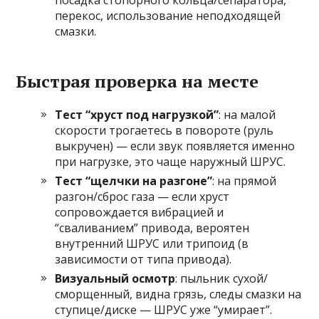
посадка стопорного кольца/сепаратора,
перекос, использование неподходящей
смазки.
Быстрая проверка на месте
Тест “хруст под нагрузкой”
: на малой
скорости трогаетесь в повороте (руль
выкручен) — если звук появляется именно
при нагрузке, это чаще наружный ШРУС.
Тест “щелчки на разгоне”
: на прямой
разгон/сброс газа — если хруст
сопровождается вибрацией и
“сваливанием” привода, вероятен
внутренний ШРУС или трипоид (в
зависимости от типа привода).
Визуальный осмотр
: пыльник сухой/
сморщенный, видна грязь, следы смазки на
ступице/диске — ШРУС уже “умирает”.