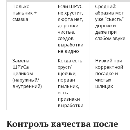
Только
Если ШРУС
Средний:
пыльник +
не хрустит,
абразив мог
смазка
люфта нет,
уже “съесть”
дорожки
дорожки
чистые,
даже при
следов
слабом звуке
выработки
не видно
Замена
Когда есть
Низкий при
ШРУСа
хруст/
корректной
целиком
щелчки,
посадке и
(наружный/
порван
чистых
внутренний)
пыльник,
шлицах
есть
признаки
выработки
Контроль качества после