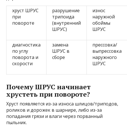
хруст ШРУС
разрушение
износ
при
трипоида
наружной
повороте
(внутренний
обоймы
ШРУС)
ШРУС
диагностика
замена
прессовка/
по углу
ШРУС в
выпрессовка
поворота и
сборе
наружного
скорости
ШРУС
Почему ШРУС начинает
хрустеть при повороте?
Хруст появляется из-за износа шлицов/триподов,
роликов и дорожек в шарнире, либо из-за
попадания грязи и влаги через порванный
пыльник.