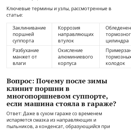
Ключевые термины и узлы, рассмотренные в
статье:
Заклинивание
Коррозия
Обледене
поршней
направляющих
тормозног
суппорта
втулок
цилиндра
Разбухание
Окисление
Примерза
манжет от
алюминиевого
тормозны
влаги
корпуса
колодок
Вопрос: Почему после зимы
клинит поршни в
многопоршневом суппорте,
если машина стояла в гараже?
Ответ: Даже в сухом гараже со временем
испаряется смазка из направляющих и
пыльников, а конденсат, образующийся при