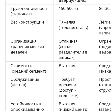
дверцу/ящик)
Грузоподъёмность
150-500 кг
80-300
(типичная)
Вес конструкции
Тяжёлая
Лёгка
(толстая сталь)
(упр
карка
Организация
Отличная
Огран
хранения мелких
(лотки,
(подд
деталей
разделители в
ведра
ящиках)
Стоимость
Высокая
Средн
(средний сегмент)
Низка
Обслуживание
Требует
Прост
(чистка)
времени
(откр
(доступ к
струк
полостям)
Устойчивость к
Высокая
Средн
опрокидыванию
(низкий центр
(зави