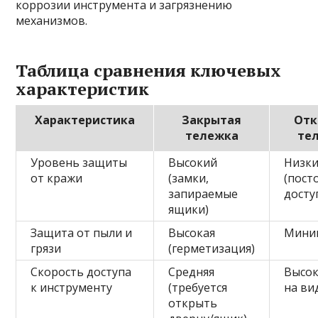
коррозии инструмента и загрязнению
механизмов.
Таблица сравнения ключевых
характеристик
Характеристика
Закрытая
Отк
тележка
те
Уровень защиты
Высокий
Низк
от кражи
(замки,
(пост
запираемые
досту
ящики)
Защита от пыли и
Высокая
Мини
грязи
(герметизация)
Скорость доступа
Средняя
Высок
к инструменту
(требуется
на ви
открыть