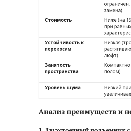
ограничен,
замена)
Стоимость
Ниже (на 1
при равны
характерис
Устойчивость к
Низкая (тр
перекосам
растягиваю
люфт)
Занятость
Компактно 
пространства
полом)
Уровень шума
Низкий при
увеличивае
Анализ преимуществ и н
1. Двухстоечный подъемник 