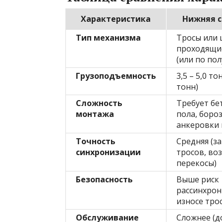
Характеристика
Нижняя с
Тип механизма
Тросы или 
проходящи
(или по пол
Грузоподъемность
3,5 – 5,0 т
тонн)
Сложность
Требует бе
монтажа
пола, боро
анкеровки 
Точность
Средняя (з
синхронизации
тросов, в
перекосы)
Безопасность
Выше риск
рассинхрон
износе тро
Обслуживание
Сложнее (д