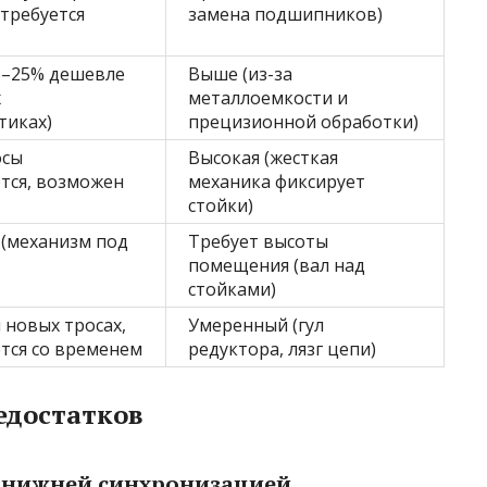
 требуется
замена подшипников)
5–25% дешевле
Выше (из-за
х
металлоемкости и
тиках)
прецизионной обработки)
осы
Высокая (жесткая
тся, возможен
механика фиксирует
стойки)
(механизм под
Требует высоты
помещения (вал над
стойками)
 новых тросах,
Умеренный (гул
тся со временем
редуктора, лязг цепи)
едостатков
с нижней синхронизацией