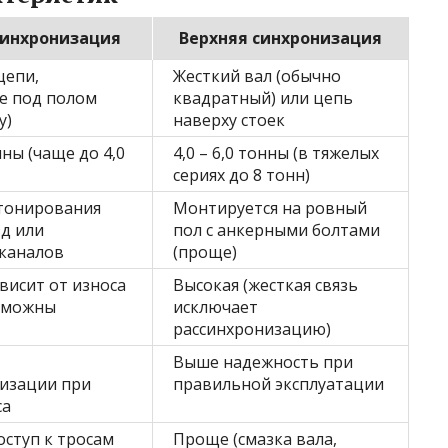
инхронизация
Верхняя синхронизация
цепи,
Жесткий вал (обычно
е под полом
квадратный) или цепь
у)
наверху стоек
онны (чаще до 4,0
4,0 – 6,0 тонны (в тяжелых
сериях до 8 тонн)
тонирования
Монтируется на ровный
зд или
пол с анкерными болтами
каналов
(проще)
ависит от износа
Высокая (жесткая связь
озможны
исключает
рассинхронизацию)
Выше надежность при
изации при
правильной эксплуатации
са
оступ к тросам
Проще (смазка вала,