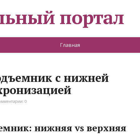
льный портал
Главная
одъемник с нижней
хронизацией
омментарии: 0
емник: нижняя vs верхняя