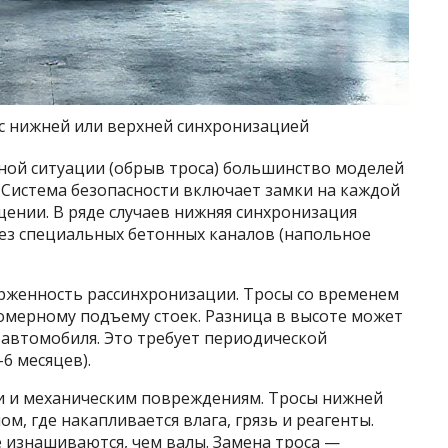
с нижней или верхней синхронизацией
йной ситуации (обрыв троса) большинство моделей
Система безопасности включает замки на каждой
ении. В ряде случаев нижняя синхронизация
ез специальных бетонных каналов (напольное
женность рассинхронизации. Тросы со временем
омерному подъему стоек. Разница в высоте может
я автомобиля. Это требует периодической
6 месяцев).
и и механическим повреждениям. Тросы нижней
м, где накапливается влага, грязь и реагенты.
 изнашиваются, чем валы. Замена троса —