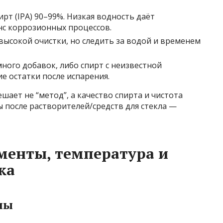
т (IPA) 90–99%. Низкая водность даёт
нс коррозионных процессов.
высокой очистки, но следить за водой и временем
 много добавок, либо спирт с неизвестной
е остатки после испарения.
ешает не “метод”, а качество спирта и чистота
ры после растворителей/средств для стекла —
менты, температура и
ка
лы