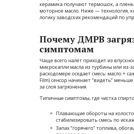
керамика получают термошок, а плёнка
моторное масло. Ниже — технология, 
логику заводских рекомендаций по уп
Почему ДМРВ загряз
симптомам
Чаще всего налёт приходит из впускно
микрокапли масла из турбины или из-
расходомере оседает смесь: масло + с
Film) сенсор начинает “видеть” меньше
за слоя загрязнения.
Типичные симптомы, где чистка спирто
Плавающие обороты на холостом
стабилизировать смесь по искаж
Запах “горячего” топлива, обо