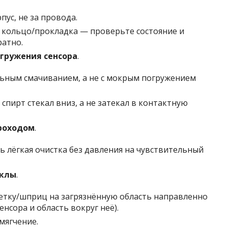
пус, не за провода.
е кольцо/прокладка — проверьте состояние и
ратно.
огружения сенсора
.
льным смачиванием, а не с мокрым погружением
 спирт стекал вниз, а не затекал в контактную
роходом
.
ь лёгкая очистка без давления на чувствительный
иклы
.
петку/шприц на загрязнённую область направленно
енсора и область вокруг неё).
мягчение.