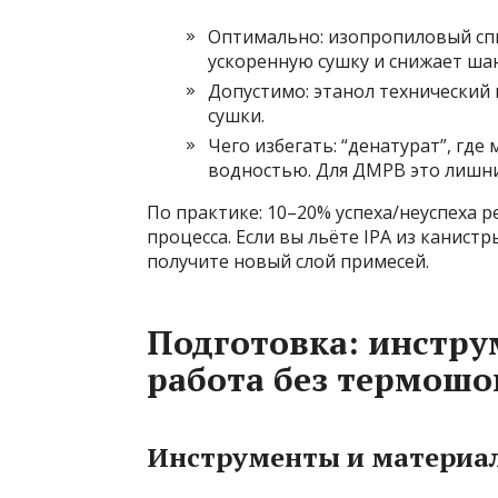
Оптимально: изопропиловый спир
ускоренную сушку и снижает ша
Допустимо: этанол технический 
сушки.
Чего избегать: “денатурат”, где
водностью. Для ДМРВ это лишни
По практике: 10–20% успеха/неуспеха р
процесса. Если вы льёте IPA из канист
получите новый слой примесей.
Подготовка: инстру
работа без термошо
Инструменты и материа