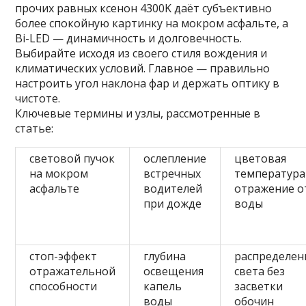
прочих равных ксенон 4300K даёт субъективно
более спокойную картинку на мокром асфальте, а
Bi-LED — динамичность и долговечность.
Выбирайте исходя из своего стиля вождения и
климатических условий. Главное — правильно
настроить угол наклона фар и держать оптику в
чистоте.
Ключевые термины и узлы, рассмотренные в
статье:
световой пучок
ослепление
цветовая
на мокром
встречных
температура
асфальте
водителей
отражение о
при дожде
воды
стоп-эффект
глубина
распределен
отражательной
освещения
света без
способности
капель
засветки
воды
обочин