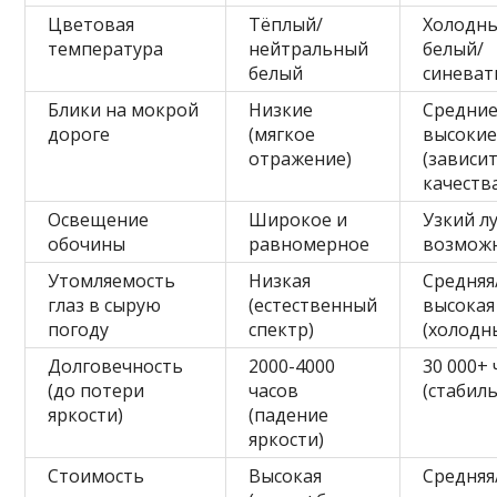
Цветовая
Тёплый/
Холодн
температура
нейтральный
белый/
белый
синева
Блики на мокрой
Низкие
Средние
дороге
(мягкое
высоки
отражение)
(зависит
качеств
Освещение
Широкое и
Узкий лу
обочины
равномерное
возмож
Утомляемость
Низкая
Средняя
глаз в сырую
(естественный
высокая
погоду
спектр)
(холодн
Долговечность
2000-4000
30 000+ 
(до потери
часов
(стабил
яркости)
(падение
яркости)
Стоимость
Высокая
Средняя