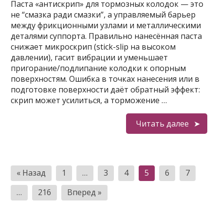
Паста «антискрип» для тормозных колодок — это
не “смазка ради смазки”, а управляемый барьер
между фрикционными узлами и металлическими
деталями суппорта. Правильно нанесённая паста
снижает микроскрип (stick-slip на высоком
давлении), гасит вибрации и уменьшает
пригорание/подлипание колодки к опорным
поверхностям. Ошибка в точках нанесения или в
подготовке поверхности даёт обратный эффект:
скрип может усилиться, а торможение …
Читать далее
Пагинация
« Назад
1
…
3
4
5
6
7
записей
…
216
Вперед »